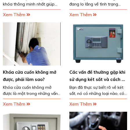
khóa thông minh nhất giúp
đang lo lắng về tình trạng
bảo vệ chiếc xe máy của bạn
trộm cắp xe ở địa phương. Vì
Xem Thêm
Xem Thêm
an toàn. Hầu hết các loại
vậy trong thời gian gần đây
khóa từ đều được lắp đặt
các loại khóa xe máy được rất
trong những chiếc xe gas...
nhiều người
Khóa cửa cuốn không mở
Các vấn đề thường gặp khi
được, phải làm sao?
sử dụng két sắt và cách xử
lý
Khóa cửa cuốn không mở
Bạn đã thực sự biết rõ về két
được là một trong những vấn
sắt, nó có những loại nào, có
đề hay gặp phải ở các gia
những vấn đề nào sẽ xảy ra
Xem Thêm
Xem Thêm
đình sử dụng cửa cuốn. Cửa
khi dùng nó để bảo quản tài
cuốn sử dụng một loại khóa
sản quan trọng không và đâu
thông minh, tuy nhiên
là cách để xử lý