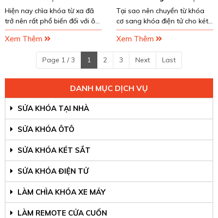
sao?
cho két sắt?
Hiện nay chìa khóa từ xa đã
Tại sao nên chuyển từ khóa
trở nên rất phổ biến đối với ô
cơ sang khóa điện tử cho két
tô và hầu như nó đã thay thế
sắt? Xem ngay bài viết sau
Xem Thêm
Xem Thêm
hoàn toàn cho các loại chìa
đây để tìm ra câu trả lời
khóa truyền thống trước đây...
nhanh và chính xác nhất nhé!
Page 1 / 3
1
2
3
Next
Last
DANH MỤC DỊCH VỤ
SỬA KHÓA TẠI NHÀ
SỬA KHÓA ÔTÔ
SỬA KHÓA KÉT SẮT
SỬA KHÓA ĐIỆN TỬ
LÀM CHÌA KHÓA XE MÁY
LÀM REMOTE CỬA CUỐN