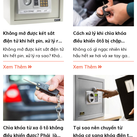
Không mở được két sắt
Cách xử lý khi chìa khóa
điện tử khi hết pin, xử lý ra
điều khiển ôtô bị chập
sao?
mạch, vào nước
Không mở được két sắt điện tử
Không có gì ngạc nhiên khi
khi hết pin, xử lý ra sao? Khám
hầu hết xe hơi và xe tay ga
phá ngay bài viết sau đây để
hiện nay đều sử dụng chìa
Xem Thêm
Xem Thêm
tìm ra câu trả lời đúng và
khóa smartkey. Bởi chúng nhỏ
nhanh nhất nhé! Sửa khóa
gọn, có nhiều tính năng nổi
868 sẽ...
trội, dễ sử dụng và
Chìa khóa từ xa ô tô không
Tại sao nên chuyển từ
điều khiển được? Phải làm
khóa cơ sang khóa điện tử