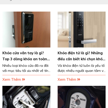
Khóa cửa vân tay là gì?
Khóa điện tử là gì? Những
Top 3 dòng khóa an toàn
điều cần biết khi chọn khóa
nhất!
điện tử
Nhiều loại khóa cửa đã ra đời
Và khóa điện tử luôn là yếu tố
với mục tiêu tối ưu nhất về tính
được nhiều người quan tâm và
an toàn. Trong đó, khóa cửa
mong muốn trang bị cho gia
Xem Thêm
Xem Thêm
vân tay là loại khóa được
đình của mình. Vậy khóa điện
nhiều người tin tưởng bởi khả
tử là gì? Liệu có phù hợp với
năng bảo mật
gia đình bạn