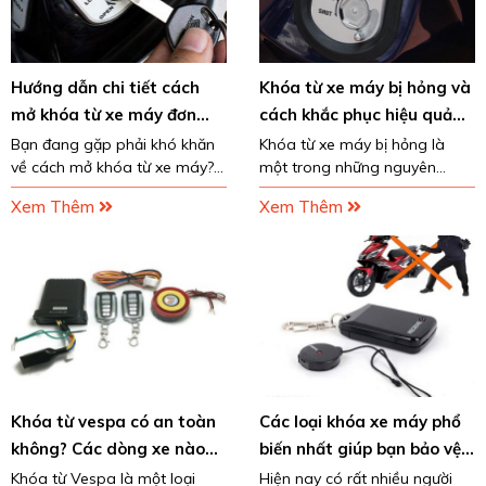
Hướng dẫn chi tiết cách
Khóa từ xe máy bị hỏng và
mở khóa từ xe máy đơn
cách khắc phục hiệu quả
giản hiệu quả tại nhà
nhất!
Bạn đang gặp phải khó khăn
Khóa từ xe máy bị hỏng là
về cách mở khóa từ xe máy?
một trong những nguyên
Đừng lo hãy làm theo bài viết
nhân khiến xe của bạn không
Xem Thêm
Xem Thêm
của chúng tôi mọi khó khăn về
thể nổ máy được. Điều này
khóa từ sẽ được giải quyết
dẫn đến rất nhiều phiền phức
nhanh chóng nhất!
đến cho người sử dụng...
Khóa từ vespa có an toàn
Các loại khóa xe máy phổ
không? Các dòng xe nào
biến nhất giúp bạn bảo vệ
nên lắp khóa từ?
xe an toàn
Khóa từ Vespa là một loại
Hiện nay có rất nhiều người