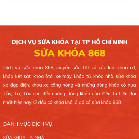
Xem bản đồ
CHI NHÁNH 5
49/1C Phan Văn Hớn, Xã Bà Điểm, Huyện Hóc
Môn. TP.HCM.
DỊCH VỤ SỬA KHÓA TẠI TP HỒ CHÍ MINH
0389 099 868
SỬA KHÓA 868
Xem bản đồ
Dịch vụ sửa khóa 868 chuyên sửa tất cả các loại khóa cơ,
khóa két sắt, khóa ôtô, xe máy, khóa tủ, khóa nhà, sửa khóa
CHI NHÁNH 6
xe đạp điện, khóa xe công nông và những dòng khóa cổ xưa
4 Ông Ích Khiêm, Phường 14, Quận 11. TP.HCM.
Tây, Ta, Tàu cho đến những dòng khóa cửa điện tử hiện đại
0389 099 868
nhất hiện nay. Ở đâu có khóa khó, ở đó có sửa khóa 868.
Xem bản đồ
DANH MỤC DỊCH VỤ
CHI NHÁNH 7
SỬA KHÓA TẠI NHÀ