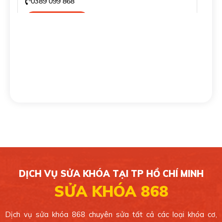
0389 099 868
Xem bản đồ
CHI NHÁNH 4
139/16 Tân Sơn Nhì, Phường Tân Sơn Nhì, Quận
Tân Phú. TP.HCM.
0389 099 868
Xem bản đồ
CHI NHÁNH 5
49/1C Phan Văn Hớn, Xã Bà Điểm, Huyện Hóc
Môn. TP.HCM.
DỊCH VỤ SỬA KHÓA TẠI TP HỒ CHÍ MINH
0389 099 868
SỬA KHÓA 868
Xem bản đồ
Dịch vụ sửa khóa 868 chuyên sửa tất cả các loại khóa cơ,