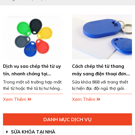
Dịch vụ sao chép thẻ từ uy
Cách chép thẻ từ thang
tín, nhanh chóng tại
máy sang điện thoại đơn
TPHCM
giản, thành công
Trong một số trường hợp mất
Sửa khóa 868 với trang thiết
thẻ từ hoặc thẻ từ bị hư hỏng
bị hiện đại, đội ngũ thợ giỏi
thì các dịch vụ sao chép thẻ
nghề và chuyên viên chuyên
Xem Thêm
Xem Thêm
từ tại TP.HCM sẽ giúp bạn
nghiệp. Chúng tôi cung cấp
khắc phục một cách nhanh
dịch vụ chép thẻ từ thang
chóng. Sửa khóa 868...
máy sang điện thoại
DANH MỤC DỊCH VỤ
SỬA KHÓA TẠI NHÀ