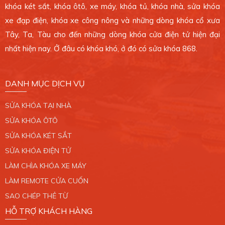
khóa két sắt, khóa ôtô, xe máy, khóa tủ, khóa nhà, sửa khóa
CHI NHÁNH 6
xe đạp điện, khóa xe công nông và những dòng khóa cổ xưa
4 Ông Ích Khiêm, Phường 14, Quận 11. TP.HCM.
Tây, Ta, Tàu cho đến những dòng khóa cửa điện tử hiện đại
0389 099 868
nhất hiện nay. Ở đâu có khóa khó, ở đó có sửa khóa 868.
Xem bản đồ
DANH MỤC DỊCH VỤ
CHI NHÁNH 7
SỬA KHÓA TẠI NHÀ
765/2 Trần Xuân Soạn, Phường Tân Hưng, Quận
7. TP.HCM.
SỬA KHÓA ÔTÔ
0389 099 868
SỬA KHÓA KÉT SẮT
SỬA KHÓA ĐIỆN TỬ
Xem bản đồ
LÀM CHÌA KHÓA XE MÁY
LÀM REMOTE CỬA CUỐN
CHI NHÁNH 8
SAO CHÉP THẺ TỪ
34/6 Liên Khu 4 - 5, Phường Bình Hưng Hòa B,
HỖ TRỢ KHÁCH HÀNG
Quận Bình Tân. TP.HCM.